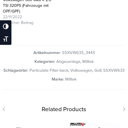
TSI 320PS (Fahrzeuge mit
OPF/GPF)
22/11/2022
Ähnlicher Beitrag
Umschalten Auf Hohe Kontraste
Schrift Vergrößern
Artikelnummer:
SSXVW633_3443
Kategorien:
Abgasanlage
,
Milltek
Schlagwörter:
Particulate Filter-back
,
Volkswagen
,
Golf
,
SSXVW633
Marke:
Milltek
Related Products