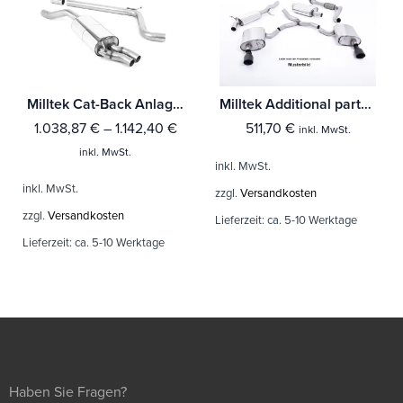
Milltek Cat-Back Anlage Audi A1 40TFSI 5-Türer 2.0 (200PS) mit OPF/GPF Mit TÜV / ECE Zulassung!
Milltek Additional parts Audi A3 2.0T FSI 2WD 3-Türer
1.038,87
€
–
1.142,40
€
511,70
€
inkl. MwSt.
inkl. MwSt.
inkl. MwSt.
inkl. MwSt.
zzgl.
Versandkosten
zzgl.
Versandkosten
Lieferzeit:
ca. 5-10 Werktage
Lieferzeit:
ca. 5-10 Werktage
Haben Sie Fragen?