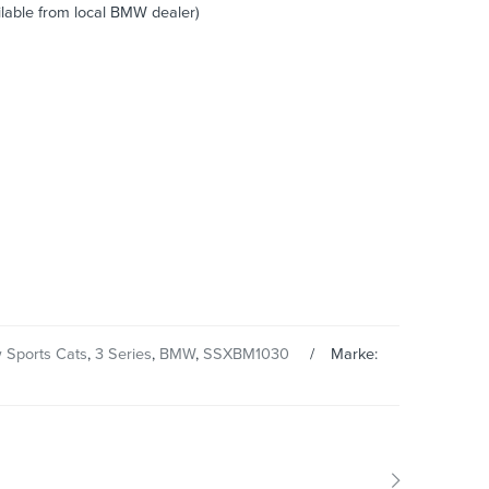
ailable from local BMW dealer)
 Sports Cats
,
3 Series
,
BMW
,
SSXBM1030
Marke: