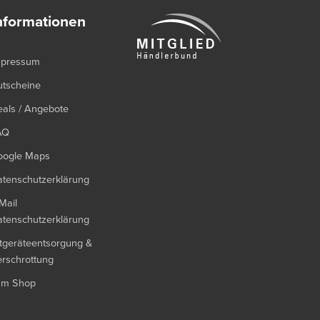
nformationen
mpressum
utscheine
als / Angebote
AQ
oogle Maps
tenschutzerklärung
Mail
tenschutzerklärung
tgeräteentsorgung &
rschrottung
um Shop