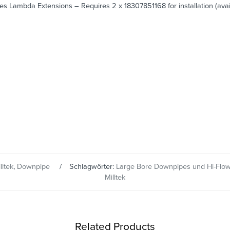
ires Lambda Extensions – Requires 2 x 18307851168 for installation (av
lltek
,
Downpipe
Schlagwörter:
Large Bore Downpipes und Hi-Flow
Milltek
Related Products