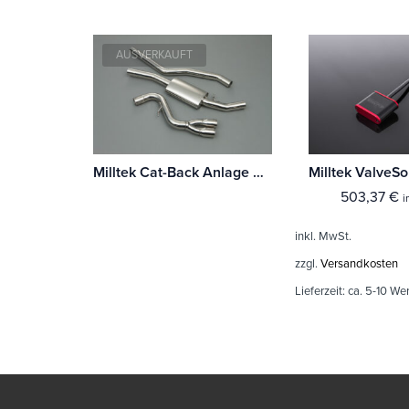
AUSVERKAUFT
Milltek Cat-Back Anlage BMW 1 Series 123d M Sport 5-Türer Hatchback (E87)
503,37
€
i
inkl. MwSt.
zzgl.
Versandkosten
Lieferzeit:
ca. 5-10 We