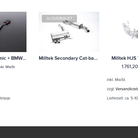
AUSVERKAUFT
Milltek ValveSonic + BMW 1 Series M140i 3 & 5-Türer (F20 & F21 LCI Ohne-OPF & Ohnee xDrive)
Milltek Secondary Cat-back BMW 1 Series 135i Coupé E82 und Cabriolet E88 (N55) Mit TÜV / ECE Zulassung!
1.761,2
nkl. MwSt.
inkl. MwSt.
zzgl.
Versandkost
rktage
Lieferzeit:
ca. 5-1