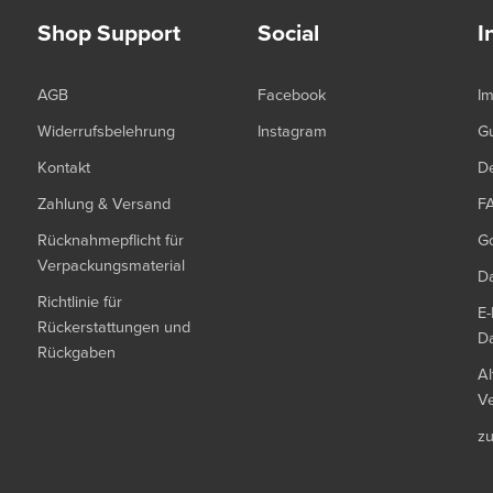
Shop Support
Social
I
AGB
Facebook
I
Widerrufsbelehrung
Instagram
G
Kontakt
De
Zahlung & Versand
F
Rücknahmepflicht für
G
Verpackungsmaterial
Da
Richtlinie für
E-
Rückerstattungen und
Da
Rückgaben
Al
Ve
z