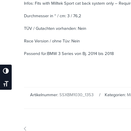
Infos: Fits with Milltek Sport cat back system only – Requ
Durchmesser in “ / cm: 3 / 76,2
TÜV / Gutachten vorhanden: Nein
Race Version / ohne Tüv: Nein
Passend für:BMW 3 Series von Bj. 2014 bis 2018
Umschalten Auf Hohe Kontraste
Schrift Vergrößern
Artikelnummer:
SSXBM1030_1353
Kategorien:
Mi