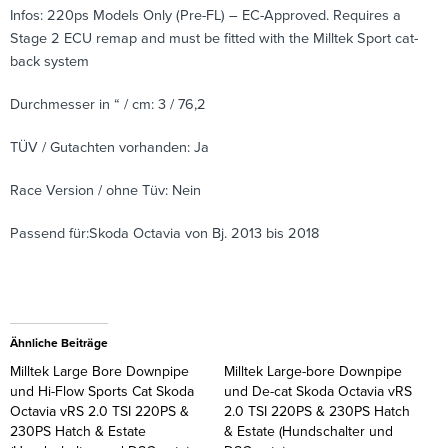
Infos: 220ps Models Only (Pre-FL) – EC-Approved. Requires a
Stage 2 ECU remap and must be fitted with the Milltek Sport cat-
back system
Durchmesser in “ / cm: 3 / 76,2
TÜV / Gutachten vorhanden: Ja
Race Version / ohne Tüv: Nein
Passend für:Skoda Octavia von Bj. 2013 bis 2018
Ähnliche Beiträge
Milltek Large Bore Downpipe
Milltek Large-bore Downpipe
und Hi-Flow Sports Cat Skoda
und De-cat Skoda Octavia vRS
Octavia vRS 2.0 TSI 220PS &
2.0 TSI 220PS & 230PS Hatch
230PS Hatch & Estate
& Estate (Hundschalter und