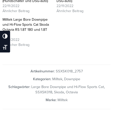
(Hundschalter und DSG-auto)
DSG-auto)
22/11/2022
22/11/2022
Ähnlicher Beitrag
Ähnlicher Beitrag
Milltek Large Bore Downpipe
und Hi-Flow Sports Cat Skoda
Octavia RS 1.8T 180 und 1.8T
150
Umschalten Auf Hohe Kontraste
22/11/2022
Ähnlicher Beitrag
Schrift Vergrößern
Artikelnummer:
SSXSK018_2757
Kategorien:
Milltek
,
Downpipe
Schlagwörter:
Large Bore Downpipe und Hi-Flow Sports Cat
,
SSXSK018
,
Skoda
,
Octavia
Marke:
Milltek