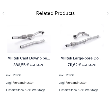
Related Products
Milltek Cast Downpipe with Race Cat Skoda Octavia vRS 2.0T FSi
Milltek Large-bore Downpipe und De-cat Audi A1 1.4 TFSI S line 185PS S tronic
886,55
€
711,62
€
inkl. MwSt.
inkl. MwSt.
inkl. MwSt.
inkl. MwSt.
zzgl.
Versandkosten
zzgl.
Versandkosten
Lieferzeit:
ca. 5-10 Werktage
Lieferzeit:
ca. 5-10 Werktage