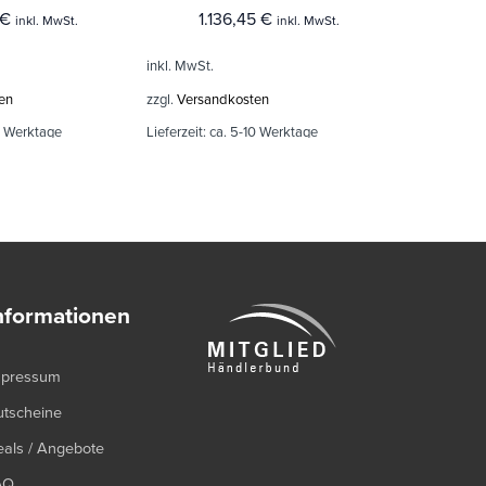
€
1.136,45
€
inkl. MwSt.
inkl. MwSt.
inkl. MwSt.
en
zzgl.
Versandkosten
0 Werktage
Lieferzeit:
ca. 5-10 Werktage
nformationen
mpressum
utscheine
als / Angebote
AQ