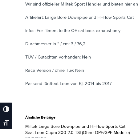
Wir sind offizieller Milltek Sport Händler und bieten hier an
Artikelart: Large Bore Downpipe und Hi-Flow Sports Cat
Infos: For fitment to the OE cat back exhaust only
Durchmesser in “ / cm: 3 / 76,2
TÜV / Gutachten vorhanden: Nein
Race Version / ohne Tüv: Nein
Passend für:Seat Leon von Bj. 2014 bis 2017
Umschalten Auf Hohe Kontraste
Ähnliche Beiträge
Schrift Vergrößern
Milltek Large Bore Downpipe und Hi-Flow Sports Cat
Seat Leon Cupra 300 2.0 TSI (Ohne-OPF/GPF Modelle)