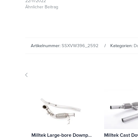
22/11/2022
Ähnlicher Beitrag
Artikelnummer:
SSXVW396_2592
Kategorien:
D
Milltek Large-bore Downpipe und De-cat Seat Ateca Cupra 300 4Drive (mit OPF/GPF)