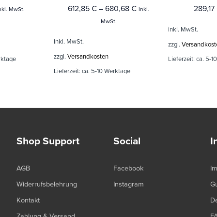
612,85
€
–
680,68
€
289,17
nkl. MwSt.
inkl.
MwSt.
inkl. MwSt.
inkl. MwSt.
zzgl.
Versandkost
zzgl.
Versandkosten
rktage
Lieferzeit:
ca. 5-1
Lieferzeit:
ca. 5-10 Werktage
Shop Support
Social
I
AGB
Facebook
I
Widerrufsbelehrung
Instagram
G
Kontakt
De
Zahlung & Versand
F