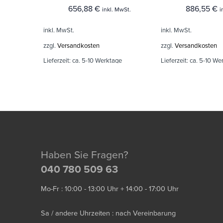
656,88
€
886,55
€
inkl. MwSt.
i
inkl. MwSt.
inkl. MwSt.
zzgl.
Versandkosten
zzgl.
Versandkosten
Lieferzeit:
ca. 5-10 Werktage
Lieferzeit:
ca. 5-10 We
Haben Sie Fragen?
040 780 509 63
Mo-Fr : 10:00 - 13:00 Uhr + 14:00 - 17:00 Uhr
Sa / andere Uhrzeiten : nach Vereinbarung