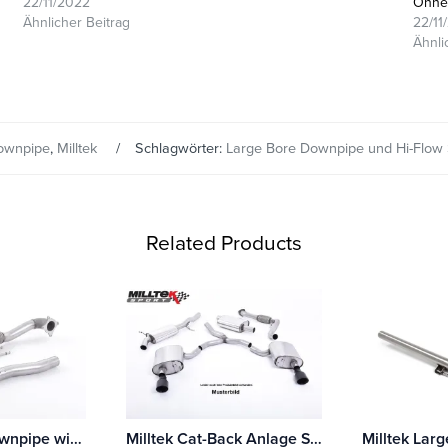
22/11/2022
Ohne
Ähnlicher Beitrag
22/11
Ähnli
ownpipe
,
Milltek
Schlagwörter:
Large Bore Downpipe und Hi-Flow 
Related Products
Milltek Cast Downpipe with Race Cat Seat Leon Cupra 2.0T FSI 240PS
Milltek Cat-Back Anlage Seat Ibiza FR 1.8 20VT (Formula Racing)