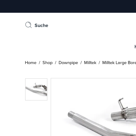
Suche
Home
/
Shop
/
Downpipe
/
Milltek
/ Milltek Large Bor