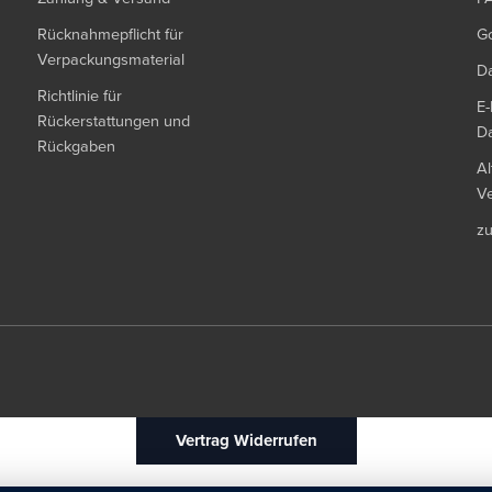
Rücknahmepflicht für
G
Verpackungsmaterial
Da
Richtlinie für
E-
Rückerstattungen und
Da
Rückgaben
Al
Ve
z
Vertrag Widerrufen