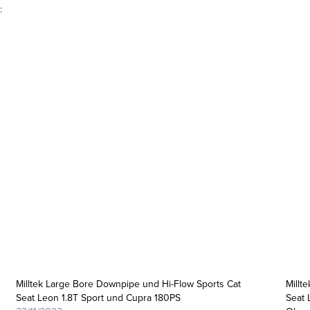
:
Milltek Large Bore Downpipe und Hi-Flow Sports Cat
Millt
Seat Leon 1.8T Sport und Cupra 180PS
Seat 