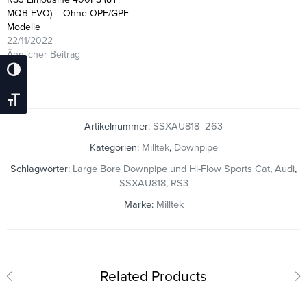
MQB EVO) – Ohne-OPF/GPF
Modelle
22/11/2022
Ähnlicher Beitrag
Umschalten Auf Hohe Kontraste
Schrift Vergrößern
Artikelnummer:
SSXAU818_263
Kategorien:
Milltek
,
Downpipe
Schlagwörter:
Large Bore Downpipe und Hi-Flow Sports Cat
,
Audi
,
SSXAU818
,
RS3
Marke:
Milltek
Related Products