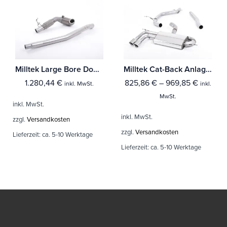
Milltek Large Bore Downpipe und Hi-Flow Sports Cat Audi A3 2.0 TFSI quattro Sedan 8V (Nur US-Modelle)
Milltek Cat-Back Anlage Audi A3 1.8 TSI 2WD 3-Türer
1.280,44
€
825,86
€
–
969,85
€
inkl. MwSt.
inkl.
MwSt.
inkl. MwSt.
inkl. MwSt.
zzgl.
Versandkosten
zzgl.
Versandkosten
Lieferzeit:
ca. 5-10 Werktage
Lieferzeit:
ca. 5-10 Werktage