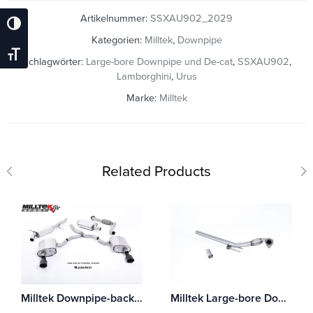
Artikelnummer:
SSXAU902_2029
Umschalten Auf Hohe Kontraste
Kategorien:
Milltek
,
Downpipe
Schrift Vergrößern
Schlagwörter:
Large-bore Downpipe und De-cat
,
SSXAU902
,
Lamborghini
,
Urus
Marke:
Milltek
Related Products
Milltek Downpipe-back Audi Coupe UR quattro 20v Turbo
Milltek Large-bore Downpipe Audi A3 1.9 TDI 90 / 100 / 110 / 130 PS