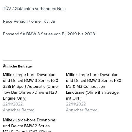
TÜV / Gutachten vorhanden: Nein
Race Version / ohne Tüv: Ja
Passend für:BMW 3 Series von Bj. 2019 bis 2023
Ähnliche Beiträge
Milltek Large-bore Downpipe
Milltek Large-bore Downpipe
und De-cat BMW 3 Series F30
und De-cat BMW 3 Series F80
328i M Sport Automatic (Ohne
M3 & M3 Competition
Tow Bar Ohnee xDrive & N20
Limousine (Ohne (Fahrzeuge
Engine Only)
mit OPF)
22/11/2022
22/11/2022
Ähnlicher Beitrag
Ähnlicher Beitrag
Milltek Large-bore Downpipe
und De-cat BMW 2 Series
M240i Coupé (G42 XDrive