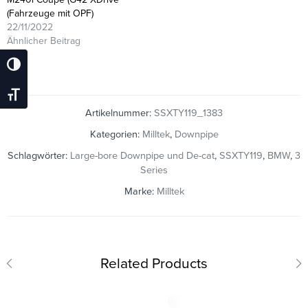
(Fahrzeuge mit OPF)
22/11/2022
Ähnlicher Beitrag
Umschalten Auf Hohe Kontraste
Schrift Vergrößern
Artikelnummer:
SSXTY119_1383
Kategorien:
Milltek
,
Downpipe
Schlagwörter:
Large-bore Downpipe und De-cat
,
SSXTY119
,
BMW
,
3
Series
Marke:
Milltek
Related Products