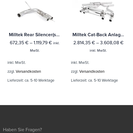
Milltek Rear Silencer(s) BMW 1 Series 125i (F20 & F21 - Mit B48 Motor
Milltek Cat-Back Anlage BMW 2 Series M2 Competition Coupé (F87) Mit TÜV / ECE Zulassung!
672,35
€
–
1.119,79
€
2.814,35
€
–
3.608,08
€
inkl.
MwSt.
inkl. MwSt.
inkl. MwSt.
inkl. MwSt.
zzgl.
Versandkosten
zzgl.
Versandkosten
Lieferzeit:
ca. 5-10 Werktage
Lieferzeit:
ca. 5-10 Werktage
Haben Sie Fragen?