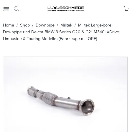
Home
/
Shop
/
Downpipe
/
Milltek
/ Milltek Large-bore
Downpipe und De-cat BMW 3 Series G20 & G21 M340i XDrive
Limousine & Touring Modelle ((Fahrzeuge mit OPF)