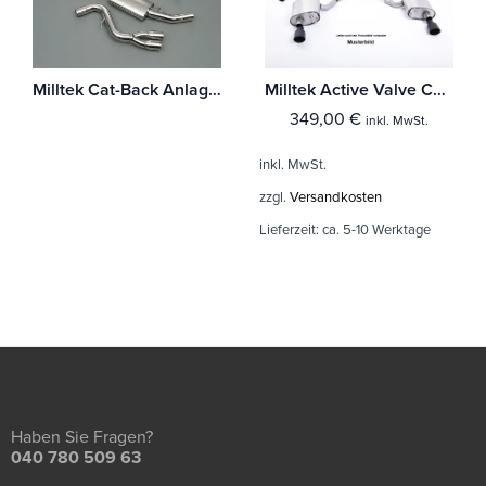
Milltek Cat-Back Anlage BMW 1 Series 123d M Sport 5-Türer Hatchback (E87)
Milltek Active Valve Control BMW 2 Series M2 Competition Coupé (F87)
349,00
€
inkl. MwSt.
inkl. MwSt.
zzgl.
Versandkosten
Lieferzeit:
ca. 5-10 Werktage
Haben Sie Fragen?
040 780 509 63