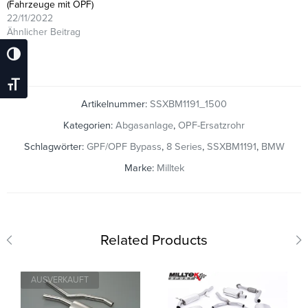
(Fahrzeuge mit OPF)
22/11/2022
Ähnlicher Beitrag
Umschalten Auf Hohe Kontraste
Schrift Vergrößern
Artikelnummer:
SSXBM1191_1500
Kategorien:
Abgasanlage
,
OPF-Ersatzrohr
Schlagwörter:
GPF/OPF Bypass
,
8 Series
,
SSXBM1191
,
BMW
Marke:
Milltek
Related Products
AUSVERKAUFT