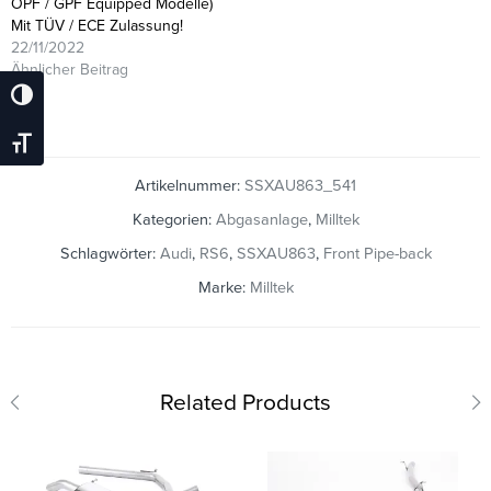
OPF / GPF Equipped Modelle)
Mit TÜV / ECE Zulassung!
22/11/2022
Ähnlicher Beitrag
Umschalten Auf Hohe Kontraste
Schrift Vergrößern
Artikelnummer:
SSXAU863_541
Kategorien:
Abgasanlage
,
Milltek
Schlagwörter:
Audi
,
RS6
,
SSXAU863
,
Front Pipe-back
Marke:
Milltek
Related Products