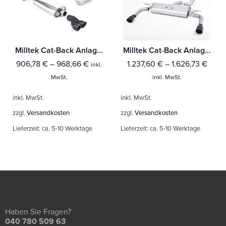
Milltek Cat-Back Anlage Audi A1 1.4 TFSI S line 150PS ACT
Milltek Cat-Back Anlage Audi A3 2.0 TFSI quattro Sedan 8V (Nur US-Modelle)
906,78
€
–
968,66
€
1.237,60
€
–
1.626,73
€
inkl.
MwSt.
inkl. MwSt.
inkl. MwSt.
inkl. MwSt.
zzgl.
Versandkosten
zzgl.
Versandkosten
Lieferzeit:
ca. 5-10 Werktage
Lieferzeit:
ca. 5-10 Werktage
Haben Sie Fragen?
040 780 509 63