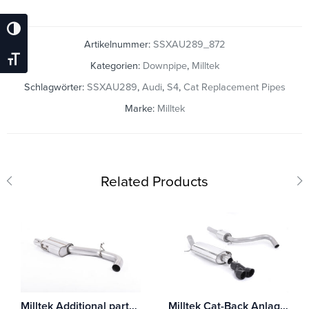
Umschalten Auf Hohe Kontraste
Artikelnummer:
SSXAU289_872
Schrift Vergrößern
Kategorien:
Downpipe
,
Milltek
Schlagwörter:
SSXAU289
,
Audi
,
S4
,
Cat Replacement Pipes
Marke:
Milltek
Related Products
Milltek Additional parts Audi A3 2.0 TFSI quattro Sedan 8V (Nur US-Modelle)
Milltek Cat-Back Anlage Audi A1 1.4 TFSI S line 185PS S tronic Mit TÜV / ECE Zulassung!