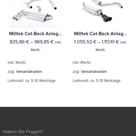
Milltek Cat-Back Anlage Audi A3 1.8 TSI 2WD 3-Türer
Milltek Cat-Back Anlage Audi A1 1.4 TFSI S line 185PS S tronic Mit TÜV / ECE Zulassung!
825,86
€
–
969,85
€
1.055,53
€
–
1.117,41
€
inkl.
inkl.
MwSt.
MwSt.
inkl. MwSt.
inkl. MwSt.
zzgl.
Versandkosten
zzgl.
Versandkosten
Lieferzeit:
ca. 5-10 Werktage
Lieferzeit:
ca. 5-10 Werktage
Haben Sie Fragen?