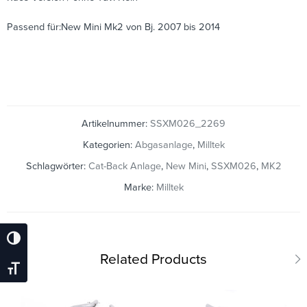
Passend für:New Mini Mk2 von Bj. 2007 bis 2014
Artikelnummer:
SSXM026_2269
Kategorien:
Abgasanlage
,
Milltek
Schlagwörter:
Cat-Back Anlage
,
New Mini
,
SSXM026
,
MK2
Marke:
Milltek
Umschalten Auf Hohe Kontraste
Related Products
Schrift Vergrößern