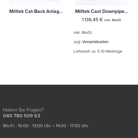
Milltek Cat-Back Anlage Audi A3 2.0T FSI 2WD 3-Türer Mit TÜV / ECE Zulassung!
Milltek Cast Downpipe with HJS High Flow Sports Cat Audi A3 2.0T FSI 2WD 3-Türer
1.136,45
€
inkl. MwSt.
inkl. MwSt.
zzgl.
Versandkosten
Lieferzeit:
ca. 5-10 Werktage
Haben Sie Fragen?
040 780 509 63
Mo-Fr : 10:00 - 13:00 Uhr + 14:00 - 17:00 Uhr