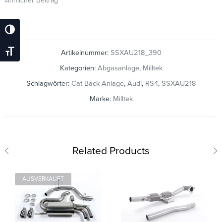
Ähnlicher Beitrag
Umschalten Auf Hohe Kontraste
Artikelnummer:
SSXAU218_390
Schrift Vergrößern
Kategorien:
Abgasanlage
,
Milltek
Schlagwörter:
Cat-Back Anlage
,
Audi
,
RS4
,
SSXAU218
Marke:
Milltek
Related Products
AUSVERKAUFT