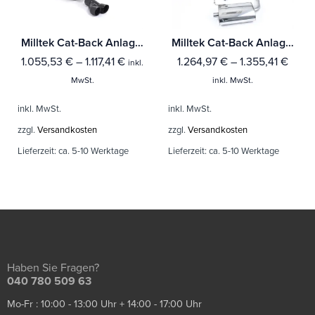
Milltek Cat-Back Anlage Audi A1 1.4 TFSI S line 185PS S tronic Mit TÜV / ECE Zulassung!
Milltek Cat-Back Anlage Audi A4 1.8T B6 quattro Cabriolet
1.055,53
€
–
1.117,41
€
1.264,97
€
–
1.355,41
€
inkl.
MwSt.
inkl. MwSt.
inkl. MwSt.
inkl. MwSt.
zzgl.
Versandkosten
zzgl.
Versandkosten
Lieferzeit:
ca. 5-10 Werktage
Lieferzeit:
ca. 5-10 Werktage
Haben Sie Fragen?
040 780 509 63
Mo-Fr : 10:00 - 13:00 Uhr + 14:00 - 17:00 Uhr