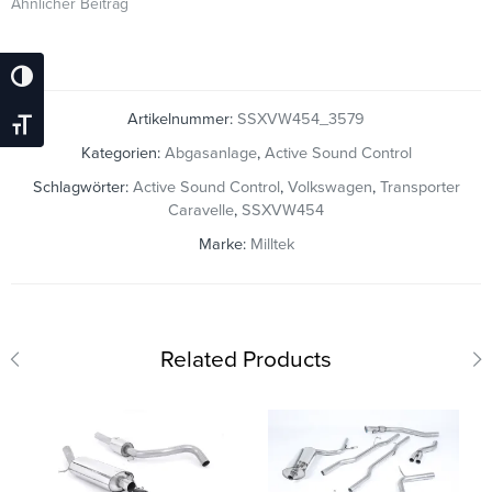
Ähnlicher Beitrag
Umschalten Auf Hohe Kontraste
Artikelnummer:
SSXVW454_3579
Schrift Vergrößern
Kategorien:
Abgasanlage
,
Active Sound Control
Schlagwörter:
Active Sound Control
,
Volkswagen
,
Transporter
Caravelle
,
SSXVW454
Marke:
Milltek
Related Products