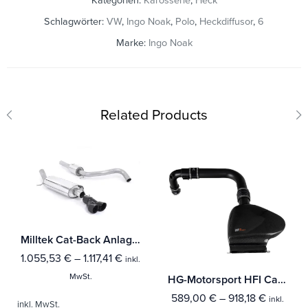
Kategorien:
Karosserie
,
Heck
Schlagwörter:
VW
,
Ingo Noak
,
Polo
,
Heckdiffusor
,
6
Marke:
Ingo Noak
Related Products
Milltek Cat-Back Anlage Volkswagen Polo GTi 1.4 TSI 180PS 7spd DSG Mit TÜV / ECE Zulassung!
1.055,53
€
–
1.117,41
€
inkl.
MwSt.
HG-Motorsport HFI Carbon Air Intake Kit Gen.2 PLUS für VAG 2.0 TFSI Modelle
589,00
€
–
918,18
€
inkl.
inkl. MwSt.