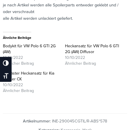
je nach Artikel werden alle Spoilerparts entweder geklebt und /
oder verschraubt
alle Artikel werden unlackiert geliefert.
Ähnliche Beiträge
Bodykit für VW Polo 6 GTI 2G
Heckansatz für VW Polo 6 GTI
(AW)
2G (AW) Diffusor
10/10/2022
10/10/2022
Ähnlicher Beitrag
Ähnlicher Beitrag
Umschalten Auf Hohe Kontraste
Gefräster Heckansatz für Kia
Schrift Vergrößern
Stinger CK
10/10/2022
Ähnlicher Beitrag
Artikelnummer:
INE-290045CGTIL/R-ABS*578