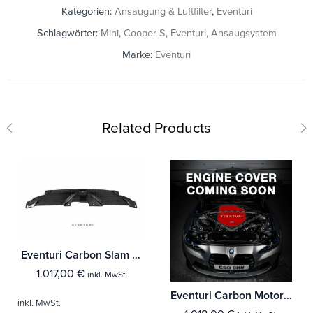
Kategorien:
Ansaugung & Luftfilter
,
Eventuri
Schlagwörter:
Mini
,
Cooper S
,
Eventuri
,
Ansaugsystem
Marke:
Eventuri
Related Products
Eventuri Carbon Slam Panel für Audi B8 RS5 Facelift
1.017,00
€
inkl. MwSt.
Eventuri Carbon Motorabdeckung für BMW N55 Motor
inkl. MwSt.