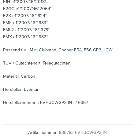
F1H e1*2007/46*2018*..
F2GC e1*2007/46*2064*..
F2X e1*2007/46*1824*..
FMK e1*2007/46*1683*..
FML2 e1*2007/46*1678*..
FMX e1*2007/46*1682*..
Passend für : Mini Clubman, Cooper F54, F56 GP3, JCW
TÜV / Gutachtenart: Teilegutachten
Material: Carbon
Hersteller: Eventuri
Herstellernummer: EVE-JCWGP3-INT / 6357
Artikelnummer:
635783-EVE-JCWGP3-INT