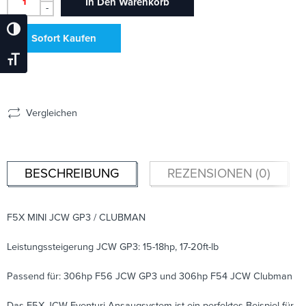
In Den Warenkorb
-
Umschalten Auf Hohe Kontraste
Sofort Kaufen
Schrift Vergrößern
Vergleichen
BESCHREIBUNG
REZENSIONEN (0)
F5X MINI JCW GP3 / CLUBMAN
Leistungssteigerung JCW GP3: 15-18hp, 17-20ft-lb
Passend für: 306hp F56 JCW GP3 und 306hp F54 JCW Clubman
Das F5X JCW Eventuri Ansaugsystem ist ein perfektes Beispiel für