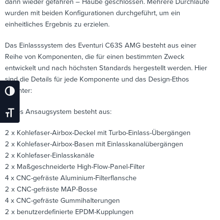
dann wieder gefahren – Haube geschlossen. Mehrere Durchläufe
wurden mit beiden Konfigurationen durchgeführt, um ein
einheitliches Ergebnis zu erzielen.
Das Einlasssystem des Eventuri C63S AMG besteht aus einer
Reihe von Komponenten, die für einen bestimmten Zweck
entwickelt und nach höchsten Standards hergestellt werden. Hier
sind die Details für jede Komponente und das Design-Ethos
dahinter:
Umschalten Auf Hohe Kontraste
Jedes Ansaugsystem besteht aus:
Schrift Vergrößern
2 x Kohlefaser-Airbox-Deckel mit Turbo-Einlass-Übergängen
2 x Kohlefaser-Airbox-Basen mit Einlasskanalübergängen
2 x Kohlefaser-Einlasskanäle
2 x Maßgeschneiderte High-Flow-Panel-Filter
4 x CNC-gefräste Aluminium-Filterflansche
2 x CNC-gefräste MAP-Bosse
4 x CNC-gefräste Gummihalterungen
2 x benutzerdefinierte EPDM-Kupplungen