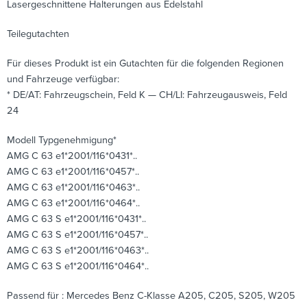
Lasergeschnittene Halterungen aus Edelstahl
Teilegutachten
Für dieses Produkt ist ein Gutachten für die folgenden Regionen
und Fahrzeuge verfügbar:
* DE/AT: Fahrzeugschein, Feld K — CH/LI: Fahrzeugausweis, Feld
24
Modell Typgenehmigung*
AMG C 63 e1*2001/116*0431*..
AMG C 63 e1*2001/116*0457*..
AMG C 63 e1*2001/116*0463*..
AMG C 63 e1*2001/116*0464*..
AMG C 63 S e1*2001/116*0431*..
AMG C 63 S e1*2001/116*0457*..
AMG C 63 S e1*2001/116*0463*..
AMG C 63 S e1*2001/116*0464*..
Passend für : Mercedes Benz C-Klasse A205, C205, S205, W205