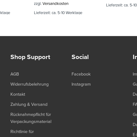
zzgl.
Versandkosten
Lieferzeit:
ca. 5-1
rktage
Lieferzeit:
ca. 5-10 Werktage
Shop Support
Social
I
AGB
Facebook
I
Widerrufsbelehrung
Instagram
G
Kontakt
De
Zahlung & Versand
F
Rücknahmepflicht für
G
Verpackungsmaterial
Da
Richtlinie für
E-