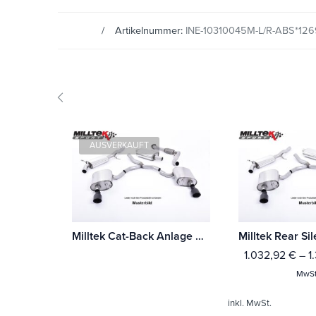
Artikelnummer:
INE-10310045M-L/R-ABS*126
AUSVERKAUFT
Milltek Cat-Back Anlage BMW 1 Series 123d M Sport Coupé (E82)
1.032,92
€
–
1
MwSt
inkl. MwSt.