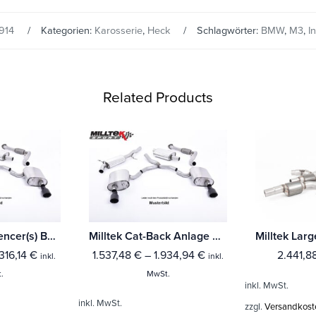
914
Kategorien:
Karosserie
,
Heck
Schlagwörter:
BMW
,
M3
,
I
Related Products
Milltek Rear Silencer(s) BMW 1 Series M135i 3 & 5-Türer (F21 & F20 Ohnee xDrive) Mit TÜV / ECE Zulassung!
Milltek Cat-Back Anlage BMW 1 Series M140i 3 & 5-Türer (F20 & F21 LCI OPF Only & Ohnee xDrive)
.316,14
€
1.537,48
€
–
1.934,94
€
2.441,8
inkl.
inkl.
.
MwSt.
inkl. MwSt.
inkl. MwSt.
zzgl.
Versandkost