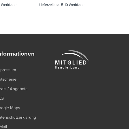
0 Werktage
Lieferzeit:
ca. 5-10 Werktage
Lieferzeit:
ca.
nformationen
mpressum
utscheine
als / Angebote
AQ
oogle Maps
tenschutzerklärung
Mail