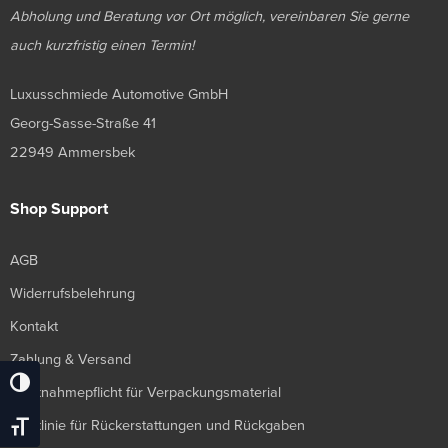
Abholung und Beratung vor Ort möglich, vereinbaren Sie gerne
auch kurzfristig einen Termin!
Luxusschmiede Automotive GmbH
Georg-Sasse-Straße 41
22949 Ammersbek
Shop Support
AGB
Widerrufsbelehrung
Kontakt
Zahlung & Versand
Umschalten Auf Hohe Kontraste
Rücknahmepflicht für Verpackungsmaterial
Richtlinie für Rückerstattungen und Rückgaben
Schrift Vergrößern