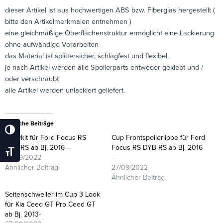
dieser Artikel ist aus hochwertigen ABS bzw. Fiberglas hergestellt (
bitte den Artikelmerkmalen entnehmen )
eine gleichmäßige Oberflächenstruktur ermöglicht eine Lackierung
ohne aufwändige Vorarbeiten
das Material ist splittersicher, schlagfest und flexibel.
je nach Artikel werden alle Spoilerparts entweder geklebt und /
oder verschraubt
alle Artikel werden unlackiert geliefert.
Ähnliche Beiträge
Umschalten Auf Hohe Kontraste
Bodykit für Ford Focus RS
Cup Frontspoilerlippe für Ford
DYB-RS ab Bj. 2016 –
Focus RS DYB-RS ab Bj. 2016
Schrift Vergrößern
27/09/2022
–
Ähnlicher Beitrag
27/09/2022
Ähnlicher Beitrag
Seitenschweller im Cup 3 Look
für Kia Ceed GT Pro Ceed GT
ab Bj. 2013-