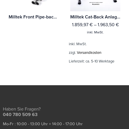
Milltek Front Pipe-back Ford Fiesta MK7 1.6-litre Duratec Ti-VCT und Zetec S
Milltek Cat-Back Anlage Ford F150 Raptor 3.5 V6 EcoBoost Supercab
1.859,97
€
–
1.963,50
€
inkl. MwSt.
inkl. MwSt.
zzgl.
Versandkosten
Lieferzeit:
ca. 5-10 Werktage
Haben Sie Fragen?
040 780 509 63
Mo-Fr : 10:00 - 13:00 Uhr + 14:00 - 17:00 Uhr