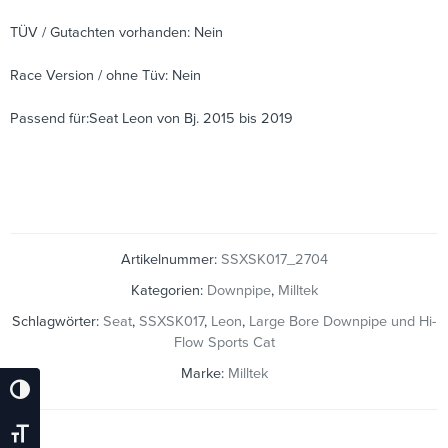
TÜV / Gutachten vorhanden: Nein
Race Version / ohne Tüv: Nein
Passend für:Seat Leon von Bj. 2015 bis 2019
Artikelnummer:
SSXSK017_2704
Kategorien:
Downpipe
,
Milltek
Schlagwörter:
Seat
,
SSXSK017
,
Leon
,
Large Bore Downpipe und Hi-
Flow Sports Cat
Marke:
Milltek
Umschalten Auf Hohe Kontraste
Schrift Vergrößern