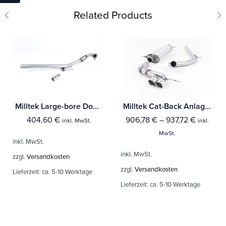
Related Products
Milltek Large-bore Downpipe und De-cat Seat Leon 1.8T Sport und Cupra 180PS
Milltek Cat-Back Anlage Seat Ibiza Cupra / Bocanegra 1.4 TSI 180PS
404,60
€
906,78
€
–
937,72
€
inkl. MwSt.
inkl.
MwSt.
inkl. MwSt.
inkl. MwSt.
zzgl.
Versandkosten
zzgl.
Versandkosten
Lieferzeit:
ca. 5-10 Werktage
Lieferzeit:
ca. 5-10 Werktage