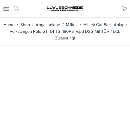
Home
/
Shop
/
Abgasanlage
/
Milltek
/ Milltek Cat-Back Anlage
Volkswagen Polo GTi 1.4 TSI 180PS 7spd DSG Mit TÜV / ECE
Zulassung!