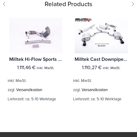
Related Products
Milltek Hi-Flow Sports Cat und Downpipe Volkswagen Polo GTI 2.0 TSI (AW 5-Türer) - (Mit OPF/GPF)
Milltek Cast Downpipe with Race Cat Volkswagen Polo GTI 2.0 TSI (AW - 5-Türer) - (Ohne OPF/GPF)
1.111,46
€
1.110,27
€
inkl. MwSt.
inkl. MwSt.
inkl. MwSt.
inkl. MwSt.
zzgl.
Versandkosten
zzgl.
Versandkosten
Lieferzeit:
ca. 5-10 Werktage
Lieferzeit:
ca. 5-10 Werktage