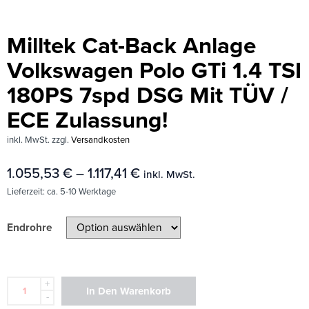
Milltek Cat-Back Anlage
Volkswagen Polo GTi 1.4 TSI
180PS 7spd DSG Mit TÜV /
ECE Zulassung!
inkl. MwSt.
zzgl.
Versandkosten
1.055,53
€
–
1.117,41
€
inkl. MwSt.
Lieferzeit:
ca. 5-10 Werktage
Endrohre
+
In Den Warenkorb
-