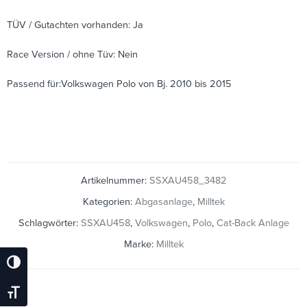
TÜV / Gutachten vorhanden: Ja
Race Version / ohne Tüv: Nein
Passend für:Volkswagen Polo von Bj. 2010 bis 2015
Artikelnummer:
SSXAU458_3482
Kategorien:
Abgasanlage
,
Milltek
Schlagwörter:
SSXAU458
,
Volkswagen
,
Polo
,
Cat-Back Anlage
Marke:
Milltek
Umschalten Auf Hohe Kontraste
Schrift Vergrößern