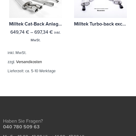
Milltek Cat-Back Anlage Seat Leon 1.8T Sport und Cupra 180PS
Milltek Turbo-back excluding Hi-Flow Sports Cat Seat Ibiza Cupra / Bocanegra 1.4 TSI 180PS
649,74
€
–
697,34
€
inkl.
MwSt.
inkl. MwSt.
zzgl.
Versandkosten
Lieferzeit:
ca. 5-10 Werktage
Haben Sie Fragen?
040 780 509 63