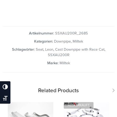
Artikelnummer:
SSXAU200R_2685
Kategorien:
Downpipe
,
Milltek
Schlagwörter:
Seat
,
Leon
,
Cast Downpipe with Race Cat
,
SSXAU200R
Marke:
Milltek
Umschalten Auf Hohe Kontraste
Related Products
Schrift Vergrößern
AUSVERKAUFT