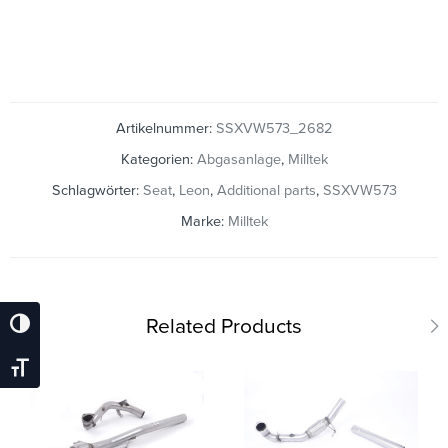
Artikelnummer:
SSXVW573_2682
Kategorien:
Abgasanlage
,
Milltek
Schlagwörter:
Seat
,
Leon
,
Additional parts
,
SSXVW573
Marke:
Milltek
Related Products
Umschalten Auf Hohe Kontraste
Schrift Vergrößern