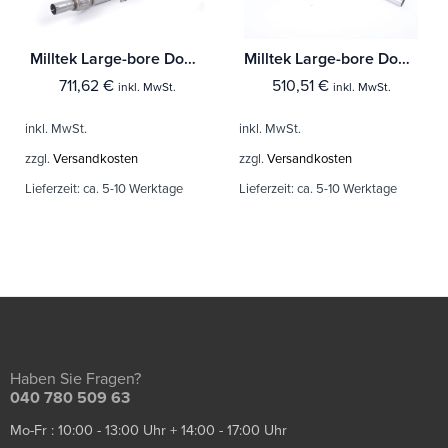
Milltek Large-bore Downpipe und De-cat Seat Ibiza Cupra / Bocanegra 1.4 TSI 180PS
Milltek Large-bore Downpipe und De-cat Seat Ibiza Cupra 1.8TFSI (6P)
711,62
€
510,51
€
inkl. MwSt.
inkl. MwSt.
inkl. MwSt.
inkl. MwSt.
zzgl.
Versandkosten
zzgl.
Versandkosten
Lieferzeit:
ca. 5-10 Werktage
Lieferzeit:
ca. 5-10 Werktage
Haben Sie Fragen?
040 780 509 63
Mo-Fr : 10:00 - 13:00 Uhr + 14:00 - 17:00 Uhr