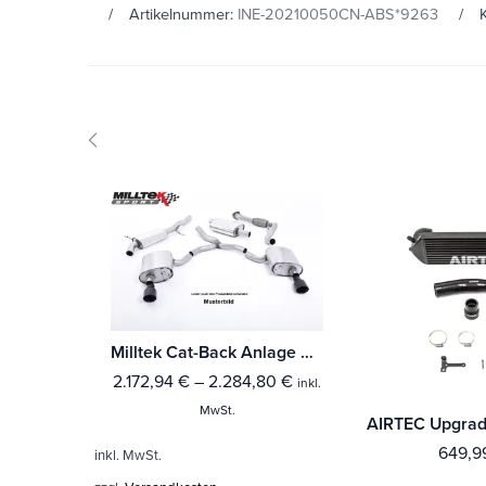
Artikelnummer:
INE-20210050CN-ABS*9263
Milltek Cat-Back Anlage Hyundai i30 N Performance 2.0 T-GDi (280PS - Facelift (Fahrzeuge mit OPF)
2.172,94
€
–
2.284,80
€
inkl.
MwSt.
649,
inkl. MwSt.