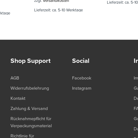
zzgl.
Versandkosten
Lieferzeit:
ca. 5-1
Lieferzeit:
ca. 5-10 Werktage
rktage
Shop Support
Social
I
AGB
Facebook
I
Widerrufsbelehrung
Instagram
G
Kontakt
De
Zahlung & Versand
F
Rücknahmepflicht für
G
Verpackungsmaterial
Da
Richtlinie für