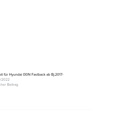
it für Hyundai I30N Fastback ab Bj.2017-
9/2022
cher Beitrag