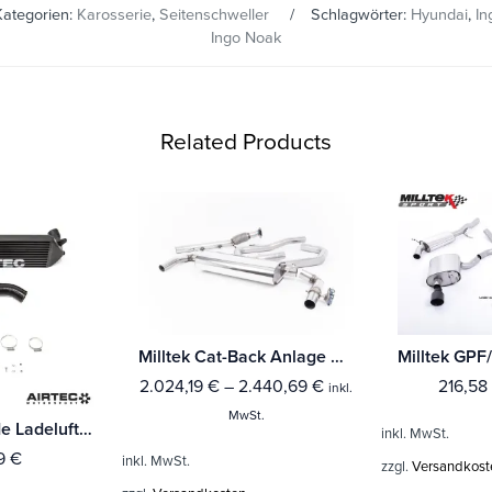
Kategorien:
Karosserie
,
Seitenschweller
Schlagwörter:
Hyundai
,
In
Ingo Noak
Related Products
Milltek Cat-Back Anlage Hyundai i30 N Performance 2.0 T-GDi Fastback (275PS - (Fahrzeuge mit OPF)
2.024,19
€
–
2.440,69
€
216,58
inkl.
MwSt.
AIRTEC Upgrade Ladeluftkühler für Hyundai I20N
inkl. MwSt.
99
€
inkl. MwSt.
zzgl.
Versandkost