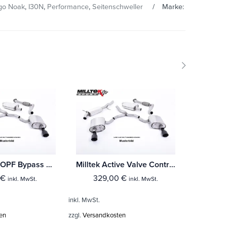
go Noak
,
I30N
,
Performance
,
Seitenschweller
Marke:
Milltek GPF/OPF Bypass Hyundai i20 N 1.6 T-GDi 204PS (Fahrzeuge mit OPF)
Milltek Active Valve Control Hyundai i30 N 2.0 T-GDi (250PS - (Fahrzeuge mit OPF)
€
329,00
€
204,9
inkl. MwSt.
inkl. MwSt.
inkl. MwSt.
inkl. MwSt.
en
zzgl.
Versandkosten