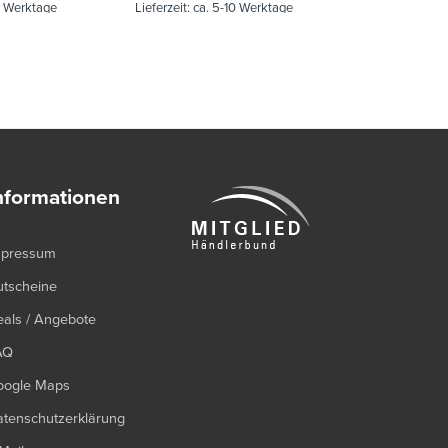
zzgl.
Versand
0 Werktage
Lieferzeit:
ca. 5-10 Werktage
Lieferzeit:
ca.
Lieferzeit bit
nformationen
mpressum
utscheine
als / Angebote
AQ
oogle Maps
tenschutzerklärung