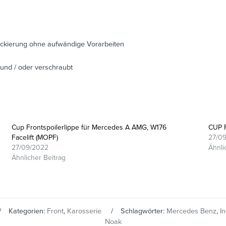
ackierung ohne aufwändige Vorarbeiten
 und / oder verschraubt
Cup Frontspoilerlippe für Mercedes A AMG, W176
CUP F
Facelift (MOPF)
27/0
27/09/2022
Ähnli
Ähnlicher Beitrag
Kategorien:
Front
,
Karosserie
Schlagwörter:
Mercedes Benz
,
I
Noak