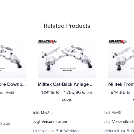
Related Products
Milltek Large-bore Downpipe und De-cat Mercedes A-Class A35 AMG 2.0 Turbo (Nur für Limousine - Ohne OPF/GPF Modelle)
Milltek Cat-Back Anlage Mercedes A-Class A35 AMG 2.0 Turbo (Nur für Limousine - Ohne OPF/GPF Modelle)
1.191,19
€
–
1.765,96
€
944,86
€
nkl. MwSt.
inkl.
MwSt.
inkl. MwSt.
inkl. MwSt.
zzgl.
Versandkosten
zzgl.
Versandkost
rktage
Lieferzeit:
ca. 5-10 Werktage
Lieferzeit:
ca. 5-1