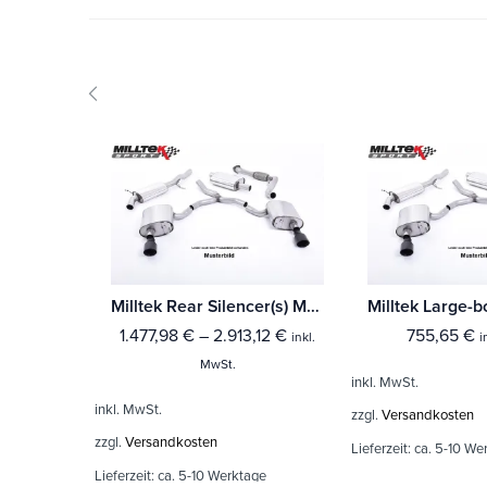
Milltek Rear Silencer(s) Mercedes C-Class C63 & C63 S (W205) Limousine 4.0 Bi-Turbo V8 (Fahrzeuge mit OPF/GPF) Mit TÜV / ECE Zulassung!
1.477,98
€
–
2.913,12
€
755,65
€
inkl.
i
MwSt.
inkl. MwSt.
inkl. MwSt.
zzgl.
Versandkosten
zzgl.
Versandkosten
Lieferzeit:
ca. 5-10 We
Lieferzeit:
ca. 5-10 Werktage