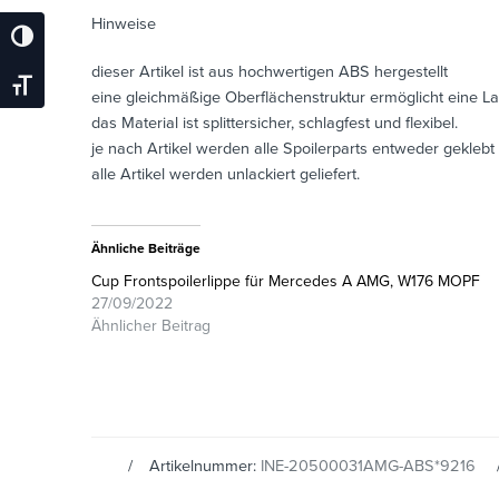
Hinweise
Umschalten Auf Hohe Kontraste
dieser Artikel ist aus hochwertigen ABS hergestellt
Schrift Vergrößern
eine gleichmäßige Oberflächenstruktur ermöglicht eine L
das Material ist splittersicher, schlagfest und flexibel.
je nach Artikel werden alle Spoilerparts entweder geklebt
alle Artikel werden unlackiert geliefert.
Ähnliche Beiträge
Cup Frontspoilerlippe für Mercedes A AMG, W176 MOPF
27/09/2022
Ähnlicher Beitrag
Artikelnummer:
INE-20500031AMG-ABS*9216