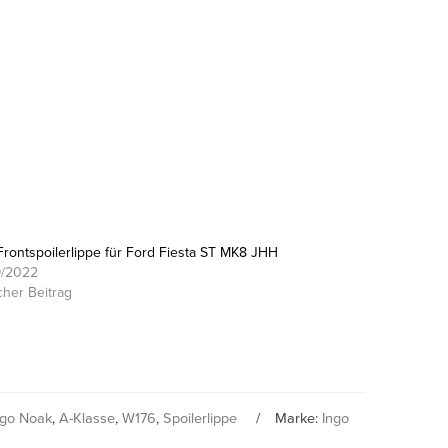
rontspoilerlippe für Ford Fiesta ST MK8 JHH
9/2022
cher Beitrag
ngo Noak
,
A-Klasse
,
W176
,
Spoilerlippe
Marke:
Ingo