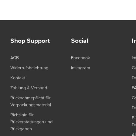
Shop Support
Social
I
AGB
Facebook
I
Widerrufsbelehrung
Instagram
G
Kontakt
De
Zahlung & Versand
F
Rücknahmepflicht für
G
Verpackungsmaterial
Da
Richtlinie für
E-
Rückerstattungen und
Da
Rückgaben
Al