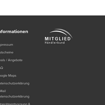
nformationen
mpressum
utscheine
als / Angebote
AQ
oogle Maps
tenschutzerklärung
Mail
tenschutzerklärung
tgeräteentsorgung &